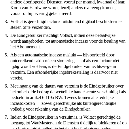
andere doorlopende Diensten vooraf per maand, kwartaal of jaar.
Koop van Hardware wordt, tenzij anders overeengekomen,
vooraf of bij levering gefactureerd.
Voltact is gerechtigd facturen uitsluitend digitaal beschikbaar te
stellen of te verzenden.
De Eindgebruiker machtigt Voltact, indien deze betaalwijze
wordt aangeboden, tot automatische incasso voor de betaling van
het Abonnement.
Als een automatische incasso mislukt — bijvoorbeeld door
ontoereikend saldo of een stornering — of als een factuur niet
tijdig wordt voldaan, is de Eindgebruiker van rechtswege in
verzuim. Een afzonderlijke ingebrekestelling is daarvoor niet
vereist.
Met ingang van de datum van verzuim is de Eindgebruiker over
het onbetaalde bedrag de wettelijke handelsrente verschuldigd als
bedoeld in artikel 6:119a BW. Tevens komen alle redelijke
incassokosten — zowel gerechtelijke als buitengerechtelijke —
volledig voor rekening van de Eindgebruiker.
Indien de Eindgebruiker in verzuim is, is Voltact gerechtigd de
toegang tot WattMaster en de Diensten tijdelijk te blokkeren of op
te schorten totdat volledige betaling heeft plaatsgevonden.