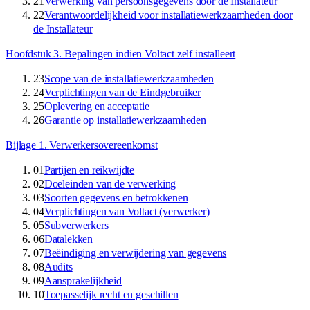
21
Verwerking van persoonsgegevens door de Installateur
22
Verantwoordelijkheid voor installatiewerkzaamheden door
de Installateur
Hoofdstuk 3
.
Bepalingen indien Voltact zelf installeert
23
Scope van de installatiewerkzaamheden
24
Verplichtingen van de Eindgebruiker
25
Oplevering en acceptatie
26
Garantie op installatiewerkzaamheden
Bijlage 1
.
Verwerkersovereenkomst
01
Partijen en reikwijdte
02
Doeleinden van de verwerking
03
Soorten gegevens en betrokkenen
04
Verplichtingen van Voltact (verwerker)
05
Subverwerkers
06
Datalekken
07
Beëindiging en verwijdering van gegevens
08
Audits
09
Aansprakelijkheid
10
Toepasselijk recht en geschillen