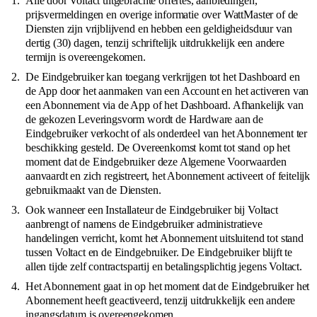
Alle door Voltact uitgebrachte offertes, aanbiedingen,
prijsvermeldingen en overige informatie over WattMaster of de
Diensten zijn vrijblijvend en hebben een geldigheidsduur van
dertig (30) dagen, tenzij schriftelijk uitdrukkelijk een andere
termijn is overeengekomen.
De Eindgebruiker kan toegang verkrijgen tot het Dashboard en
de App door het aanmaken van een Account en het activeren van
een Abonnement via de App of het Dashboard. Afhankelijk van
de gekozen Leveringsvorm wordt de Hardware aan de
Eindgebruiker verkocht of als onderdeel van het Abonnement ter
beschikking gesteld. De Overeenkomst komt tot stand op het
moment dat de Eindgebruiker deze Algemene Voorwaarden
aanvaardt en zich registreert, het Abonnement activeert of feitelijk
gebruikmaakt van de Diensten.
Ook wanneer een Installateur de Eindgebruiker bij Voltact
aanbrengt of namens de Eindgebruiker administratieve
handelingen verricht, komt het Abonnement uitsluitend tot stand
tussen Voltact en de Eindgebruiker. De Eindgebruiker blijft te
allen tijde zelf contractspartij en betalingsplichtig jegens Voltact.
Het Abonnement gaat in op het moment dat de Eindgebruiker het
Abonnement heeft geactiveerd, tenzij uitdrukkelijk een andere
ingangsdatum is overeengekomen.