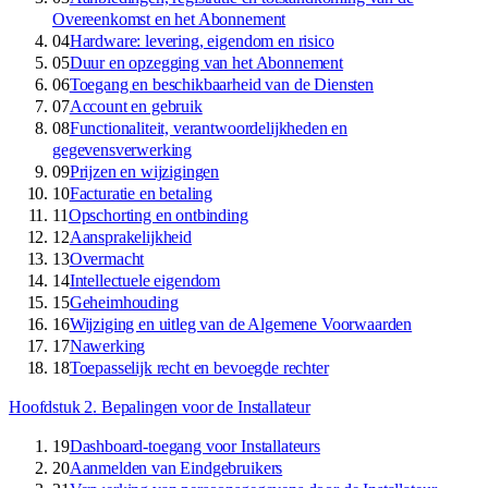
Overeenkomst en het Abonnement
04
Hardware: levering, eigendom en risico
05
Duur en opzegging van het Abonnement
06
Toegang en beschikbaarheid van de Diensten
07
Account en gebruik
08
Functionaliteit, verantwoordelijkheden en
gegevensverwerking
09
Prijzen en wijzigingen
10
Facturatie en betaling
11
Opschorting en ontbinding
12
Aansprakelijkheid
13
Overmacht
14
Intellectuele eigendom
15
Geheimhouding
16
Wijziging en uitleg van de Algemene Voorwaarden
17
Nawerking
18
Toepasselijk recht en bevoegde rechter
Hoofdstuk 2
.
Bepalingen voor de Installateur
19
Dashboard-toegang voor Installateurs
20
Aanmelden van Eindgebruikers