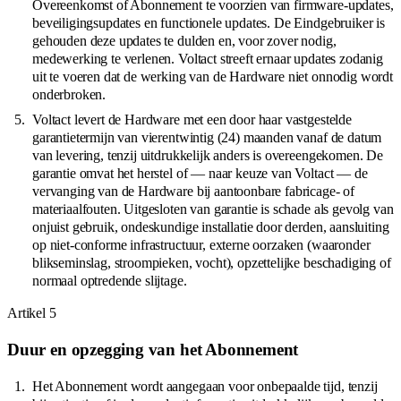
Overeenkomst of Abonnement te voorzien van firmware-updates,
beveiligingsupdates en functionele updates. De Eindgebruiker is
gehouden deze updates te dulden en, voor zover nodig,
medewerking te verlenen. Voltact streeft ernaar updates zodanig
uit te voeren dat de werking van de Hardware niet onnodig wordt
onderbroken.
Voltact levert de Hardware met een door haar vastgestelde
garantietermijn van vierentwintig (24) maanden vanaf de datum
van levering, tenzij uitdrukkelijk anders is overeengekomen. De
garantie omvat het herstel of — naar keuze van Voltact — de
vervanging van de Hardware bij aantoonbare fabricage- of
materiaalfouten. Uitgesloten van garantie is schade als gevolg van
onjuist gebruik, ondeskundige installatie door derden, aansluiting
op niet-conforme infrastructuur, externe oorzaken (waaronder
blikseminslag, stroompieken, vocht), opzettelijke beschadiging of
normaal optredende slijtage.
Artikel
5
Duur en opzegging van het Abonnement
Het Abonnement wordt aangegaan voor onbepaalde tijd, tenzij