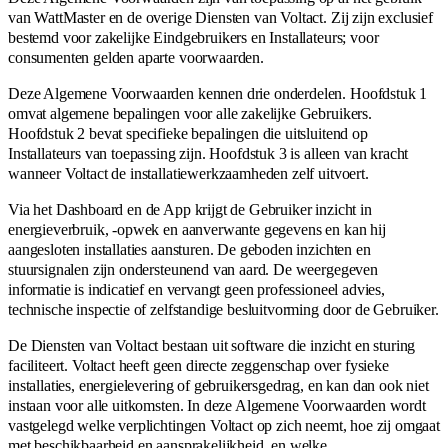
van WattMaster en de overige Diensten van Voltact. Zij zijn exclusief
bestemd voor zakelijke Eindgebruikers en Installateurs; voor
consumenten gelden aparte voorwaarden.
Deze Algemene Voorwaarden kennen drie onderdelen. Hoofdstuk 1
omvat algemene bepalingen voor alle zakelijke Gebruikers.
Hoofdstuk 2 bevat specifieke bepalingen die uitsluitend op
Installateurs van toepassing zijn. Hoofdstuk 3 is alleen van kracht
wanneer Voltact de installatiewerkzaamheden zelf uitvoert.
Via het Dashboard en de App krijgt de Gebruiker inzicht in
energieverbruik, -opwek en aanverwante gegevens en kan hij
aangesloten installaties aansturen. De geboden inzichten en
stuursignalen zijn ondersteunend van aard. De weergegeven
informatie is indicatief en vervangt geen professioneel advies,
technische inspectie of zelfstandige besluitvorming door de Gebruiker.
De Diensten van Voltact bestaan uit software die inzicht en sturing
faciliteert. Voltact heeft geen directe zeggenschap over fysieke
installaties, energielevering of gebruikersgedrag, en kan dan ook niet
instaan voor alle uitkomsten. In deze Algemene Voorwaarden wordt
vastgelegd welke verplichtingen Voltact op zich neemt, hoe zij omgaat
met beschikbaarheid en aansprakelijkheid, en welke